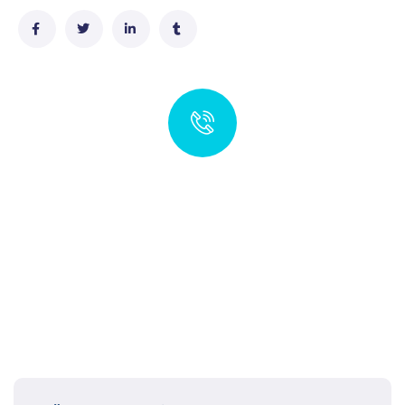
Hızlı İletişim
Müşteri Temsilcisi
+90 532 545 98 11