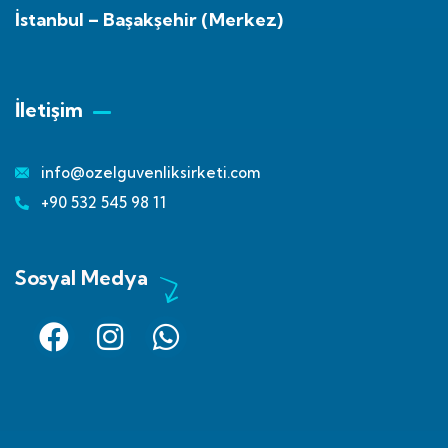
İstanbul – Başakşehir (Merkez)
İletişim
info@ozelguvenliksirketi.com
+90 532 545 98 11
Sosyal Medya